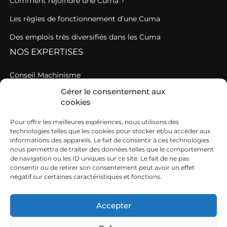
Comment rejoindre une Cuma ?
Les règles de fonctionnement d’une Cuma
Des emplois très diversifiés dans les Cuma
NOS EXPERTISES
Conseil Machinisme
Gérer le consentement aux
Une AGC au service des Cuma en étroite relation avec
cookies
votre fédération de Cuma
Pour offrir les meilleures expériences, nous utilisons des
Une fédération au service du travail en agriculture
technologies telles que les cookies pour stocker et/ou accéder aux
A CONSULTER
informations des appareils. Le fait de consentir à ces technologies
nous permettra de traiter des données telles que le comportement
de navigation ou les ID uniques sur ce site. Le fait de ne pas
Nos offres d’emploi
consentir ou de retirer son consentement peut avoir un effet
négatif sur certaines caractéristiques et fonctions.
Agenda
Actualités
Accepter