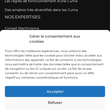
Les règles de fonctionnement d’une Cuma
Des emplois très diversifiés dans les Cuma
NOS EXPERTISES
Conseil Machinisme
Gérer le consentement aux
Une AGC au service des Cuma en étroite relation avec
cookies
votre fédération de Cuma
Pour offrir les meilleures expériences, nous utilisons des
Une fédération au service du travail en agriculture
technologies telles que les cookies pour stocker et/ou accéder aux
A CONSULTER
informations des appareils. Le fait de consentir à ces technologies
nous permettra de traiter des données telles que le comportement
de navigation ou les ID uniques sur ce site. Le fait de ne pas
Nos offres d’emploi
consentir ou de retirer son consentement peut avoir un effet
négatif sur certaines caractéristiques et fonctions.
Agenda
Actualités
Accepter
Refuser
Mentions légales
Politique de cookies