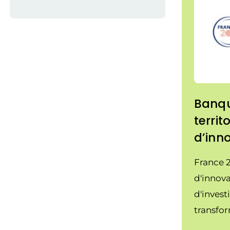
Banq
territ
d’inn
France 2
d'innova
d'invest
transfo
l'économ