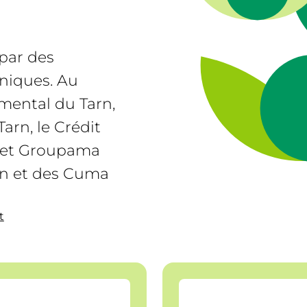
par des
hniques. Au
emental du Tarn,
arn, le Crédit
s et Groupama
ion et des Cuma
t