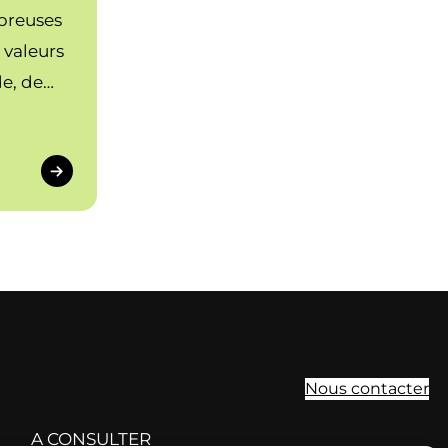
breuses
 valeurs
de, de
ibre
Nous contacter
A CONSULTER