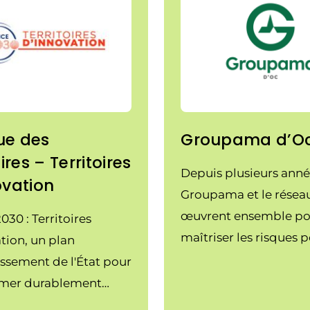
ue des
Groupama d’O
oires – Territoires
Depuis plusieurs ann
ovation
Groupama et le rése
œuvrent ensemble po
030 : Territoires
maîtriser les risques 
tion, un plan
lesquels sont assurées
issement de l'État pour
Cuma
rmer durablement
ie française, soutient