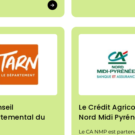
ojet. Dans le cadre de
 "Territoires
tion", ce partenaire
compagne dans notre
he de développement
ovation. Le plan vise à
r la transition
ue et à renforcer la
ivité de l'industrie
e, des objectifs que
tageons et qui sont
seil
Le Crédit Agrico
de notre action.
temental du
Nord Midi Pyré
Le CA NMP est parten