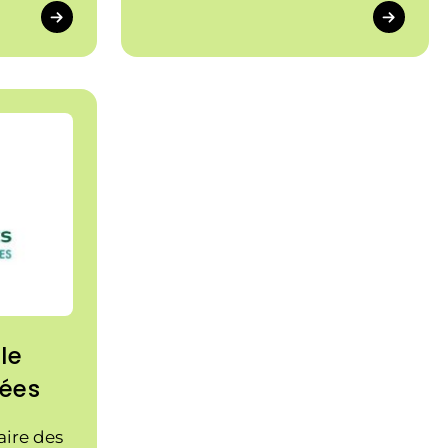
le
nées
aire des