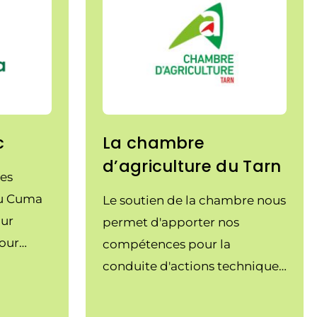
c
La chambre
d’agriculture du Tarn
ées
au Cuma
Le soutien de la chambre nous
ur
permet d'apporter nos
pour
compétences pour la
 les
conduite d'actions techniques
et l'organisation de
démonstrations