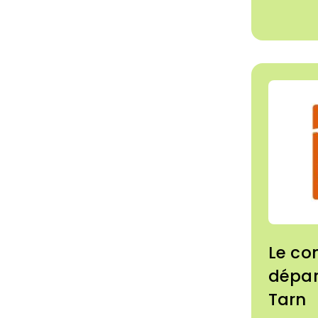
notre pr
son volet
d'innova
nous ac
démarc
et d'inn
accélére
écologiq
compétit
français
nous par
Le con
au cœur 
dépar
Tarn