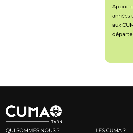
Apporte
années u
aux CUMA
départe
QUI SOMMES NOUS ?
LES CUMA ?