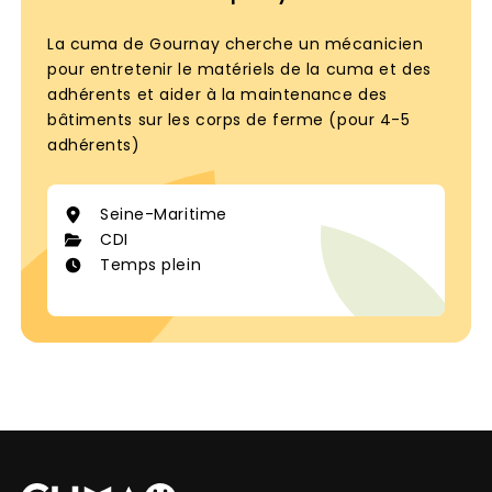
motivation à cumaazallonny@gmail.com ou
contactez Mr Jean Charles JAMAIN au 06 72 14
La cuma de Gournay cherche un mécanicien
69 67.
pour entretenir le matériels de la cuma et des
adhérents et aider à la maintenance des
bâtiments sur les corps de ferme (pour 4-5
adhérents)
Seine-Maritime
CDI
Temps plein