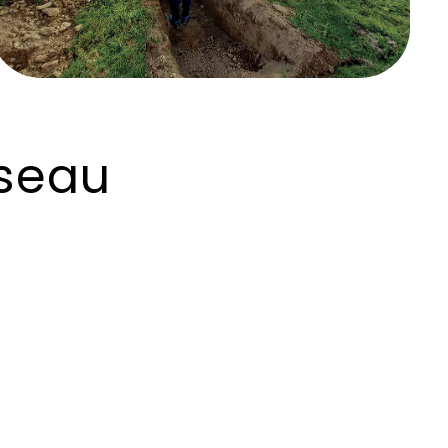
éseau