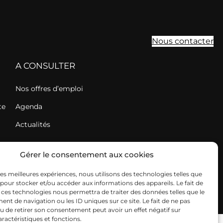
Nous contacter
A CONSULTER
Nos offres d’emploi
te
Agenda
a
Actualités
Gérer le consentement aux cookies
ookies
Déclaration de confidentialité
FCuma Tarn © 2026
 les meilleures expériences, nous utilisons des technologies telles que
 pour stocker et/ou accéder aux informations des appareils. Le fait de
 ces technologies nous permettra de traiter des données telles que le
t de navigation ou les ID uniques sur ce site. Le fait de ne pas
u de retirer son consentement peut avoir un effet négatif sur
aractéristiques et fonctions.