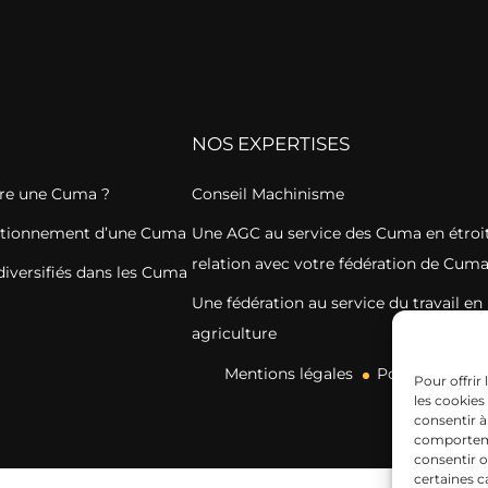
NOS EXPERTISES
re une Cuma ?
Conseil Machinisme
nctionnement d’une Cuma
Une AGC au service des Cuma en étroi
relation avec votre fédération de Cum
diversifiés dans les Cuma
Une fédération au service du travail en
agriculture
Mentions légales
Politique de c
Pour offrir
les cookies
consentir à
comportemen
consentir o
certaines c