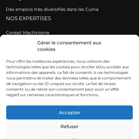
Des emplois très diversifiés dans les Cuma
NOS EXPERTISES
Conseil Machinisme
Gérer le consentement aux
Une AGC au service des Cuma en étroite relation avec
cookies
votre fédération de Cuma
Pour offrir les meilleures expériences, nous utilisons des
Une fédération au service du travail en agriculture
technologies telles que les cookies pour stocker et/ou accéder aux
A CONSULTER
informations des appareils. Le fait de consentir à ces technologies
nous permettra de traiter des données telles que le comportement
de navigation ou les ID uniques sur ce site. Le fait de ne pas
Nos offres d’emploi
consentir ou de retirer son consentement peut avoir un effet
négatif sur certaines caractéristiques et fonctions.
Agenda
Actualités
Accepter
Refuser
Mentions légales
Politique de cookies