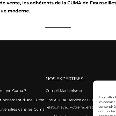
l de vente, les adhérents de la CUMA de Frausseille
ique moderne.
NOS EXPERTISES
re une Cuma ?
Conseil Machinisme
Pour offrir
nctionnement d’une Cuma
Une AGC au service des Cuma en étroi
les cookies
consentir à
relation avec votre fédération de Cum
diversifiés dans les Cuma
comportemen
consentir o