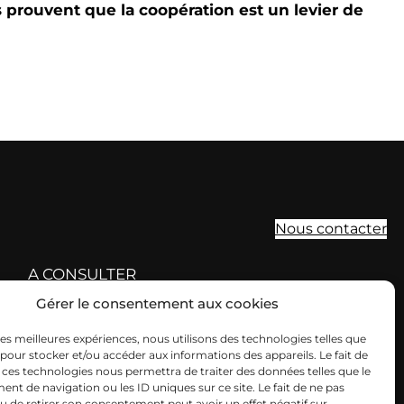
s prouvent que la coopération est un levier de
Nous contacter
A CONSULTER
Gérer le consentement aux cookies
Nos offres d’emploi
 les meilleures expériences, nous utilisons des technologies telles que
te
Agenda
 pour stocker et/ou accéder aux informations des appareils. Le fait de
 ces technologies nous permettra de traiter des données telles que le
a
Actualités
t de navigation ou les ID uniques sur ce site. Le fait de ne pas
u de retirer son consentement peut avoir un effet négatif sur