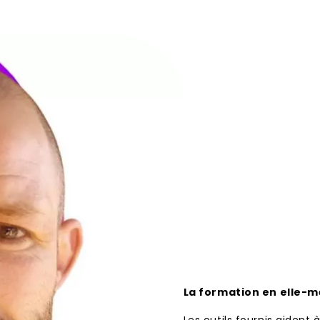
La formation en elle-mê
Les outils fournis aident à