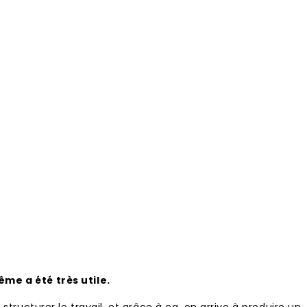
me a été très utile.
 structurer le travail, et grâce à ça, on arrive à produire un