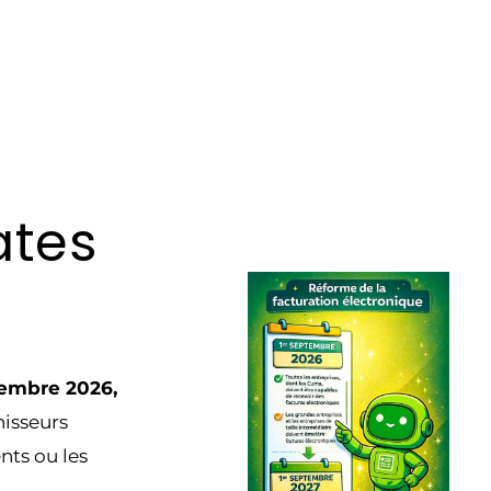
ates
embre 2026,
nisseurs
nts ou les