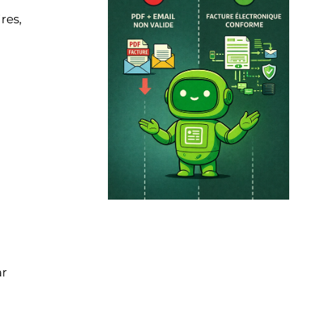
res,
ar