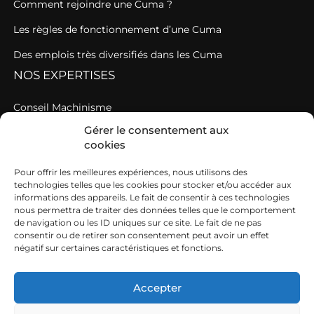
Comment rejoindre une Cuma ?
Les règles de fonctionnement d’une Cuma
Des emplois très diversifiés dans les Cuma
NOS EXPERTISES
Conseil Machinisme
Gérer le consentement aux
Une AGC au service des Cuma en étroite relation avec
cookies
votre fédération de Cuma
Pour offrir les meilleures expériences, nous utilisons des
Une fédération au service du travail en agriculture
technologies telles que les cookies pour stocker et/ou accéder aux
A CONSULTER
informations des appareils. Le fait de consentir à ces technologies
nous permettra de traiter des données telles que le comportement
de navigation ou les ID uniques sur ce site. Le fait de ne pas
Nos offres d’emploi
consentir ou de retirer son consentement peut avoir un effet
négatif sur certaines caractéristiques et fonctions.
Agenda
Actualités
Accepter